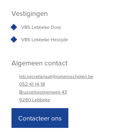
Vestigingen
VBS Lebbeke Dorp
VBS Lebbeke Heizijde
Algemeen contact
leb.secretariaat@romeroscholen.be
052 41 14 18
Brusselsesteenweg 43
9280 Lebbeke
Adres
Telefoonnummer
E-mailadres
Contacteer ons