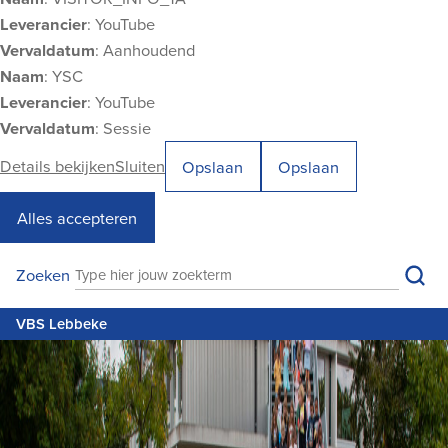
Leverancier
: YouTube
Vervaldatum
: Aanhoudend
Naam
: YSC
Leverancier
: YouTube
Vervaldatum
: Sessie
Details bekijken
Sluiten
Opslaan
Opslaan
Alles accepteren
VBS Lebbeke
Zoe
Zoeken
Zoeken
M
VBS Lebbeke