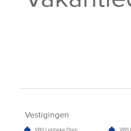
Vestigingen
VBS Lebbeke Dorp
VBS 