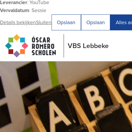
Leverancier
: YouTube
Vervaldatum
: Sessie
Details bekijken
Sluiten
Opslaan
Opslaan
Alles 
VBS Lebbeke
VBS Lebbeke