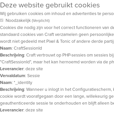
Deze website gebruikt cookies
Wij gebruiken cookies om inhoud en advertenties te person
Noodzakelijk
(Verplicht)
Cookies die nodig zijn voor het correct functioneren van 
standaard cookies van Craft verzamelen geen persoonlijke 
wordt niet gedeeld met Pixel & Tonic of andere derde parti
Naam
: CraftSessionId
Beschrijving
: Craft vertrouwt op PHP-sessies om sessies 
"CraftSessionId", maar het kan hernoemd worden via de phpSe
Leverancier
: deze site
Vervaldatum
: Sessie
Naam
: *_identity
Beschrijving
: Wanneer u inlogt in het Configuratiescherm,
cookie wordt voorafgegaan door een lange, willekeurig gege
geauthenticeerde sessie te onderhouden en blijft alleen be
Leverancier
: deze site