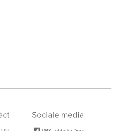
act
Sociale media
leb.secretariaat@romeroscholen.be
VBS Lebbeke Dorp