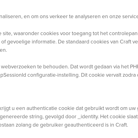
aliseren, en om ons verkeer te analyseren en onze service
de site, waaronder cookies voor toegang tot het controlepa
of gevoelige informatie. De standaard cookies van Craft ve
jen.
bij webverzoeken te behouden. Dat wordt gedaan via het PH
ssionId configuratie-instelling. Dit cookie vervalt zodra d
 krijgt u een authenticatie cookie dat gebruikt wordt om 
nereerde string, gevolgd door _identity. Het cookie slaat a
staan zolang de gebruiker geauthenticeerd is in Craft.