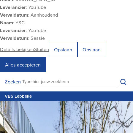
Leverancier
: YouTube
Vervaldatum
: Aanhoudend
Naam
: YSC
Leverancier
: YouTube
Vervaldatum
: Sessie
Details bekijken
Sluiten
Opslaan
Opslaan
Alles accepteren
VBS Lebbeke
Zoe
Zoeken
Zoeken
M
VBS Lebbeke