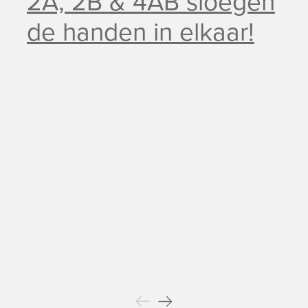
2A, 2B & 4AB sloegen
de handen in elkaar!
Previous
Next