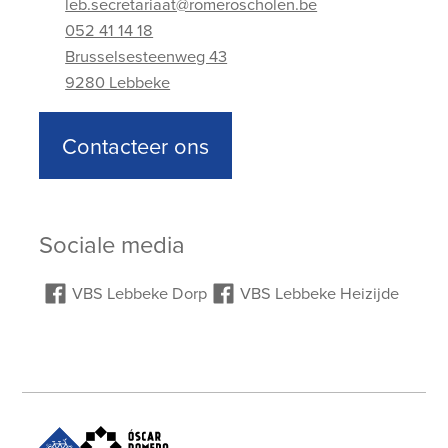
leb.secretariaat@romeroscholen.be
052 41 14 18
Brusselsesteenweg 43
9280 Lebbeke
Adres
Telefoonnummer
E-mailadres
Contacteer ons
Sociale media
VBS Lebbeke Dorp
VBS Lebbeke Heizijde
VBS Lebbeke
VBS Lebbeke