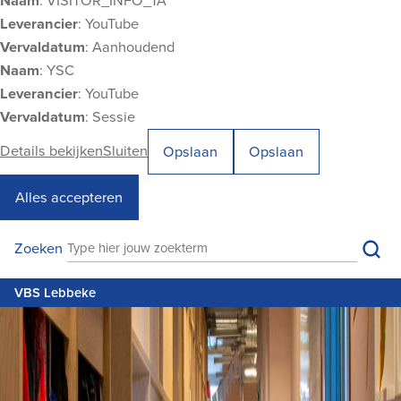
Naam
: VISITOR_INFO_1A
Leverancier
: YouTube
Vervaldatum
: Aanhoudend
Naam
: YSC
Leverancier
: YouTube
Vervaldatum
: Sessie
Details bekijken
Sluiten
Opslaan
Opslaan
Alles accepteren
VBS Lebbeke
Zoe
Zoeken
Zoeken
M
VBS Lebbeke