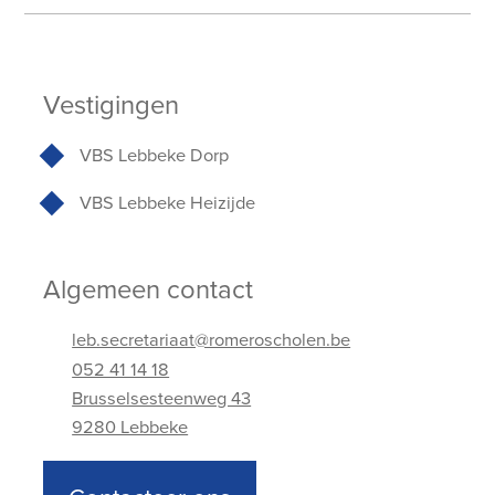
Vestigingen
VBS Lebbeke Dorp
VBS Lebbeke Heizijde
Algemeen contact
leb.secretariaat@romeroscholen.be
052 41 14 18
Brusselsesteenweg 43
9280 Lebbeke
Adres
Telefoonnummer
E-mailadres