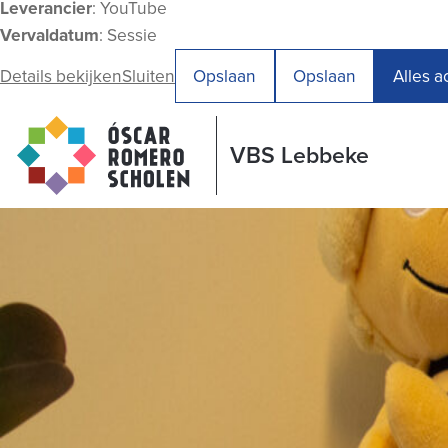
Leverancier
: YouTube
Vervaldatum
: Sessie
Details bekijken
Sluiten
Opslaan
Opslaan
Alles 
VBS Lebbeke
VBS Lebbeke