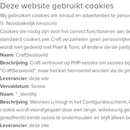
Deze website gebruikt cookies
Wij gebruiken cookies om inhoud en advertenties te person
Noodzakelijk
(Verplicht)
Cookies die nodig zijn voor het correct functioneren van 
standaard cookies van Craft verzamelen geen persoonlijke 
wordt niet gedeeld met Pixel & Tonic of andere derde parti
Naam
: CraftSessionId
Beschrijving
: Craft vertrouwt op PHP-sessies om sessies 
"CraftSessionId", maar het kan hernoemd worden via de phpSe
Leverancier
: deze site
Vervaldatum
: Sessie
Naam
: *_identity
Beschrijving
: Wanneer u inlogt in het Configuratiescherm,
cookie wordt voorafgegaan door een lange, willekeurig gege
geauthenticeerde sessie te onderhouden en blijft alleen be
Leverancier
: deze site