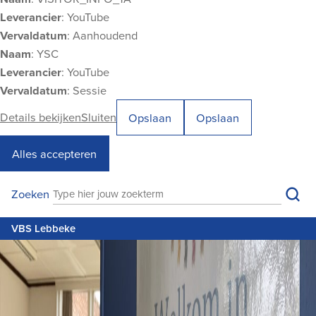
Leverancier
: YouTube
Vervaldatum
: Aanhoudend
Naam
: YSC
Leverancier
: YouTube
Vervaldatum
: Sessie
Details bekijken
Sluiten
Opslaan
Opslaan
Alles accepteren
VBS Lebbeke
Zoe
Zoeken
Zoeken
M
VBS Lebbeke