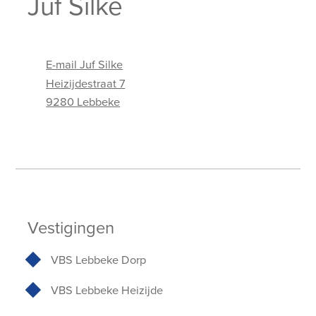
Juf Silke
E-mail Juf Silke
Heizijdestraat 7
9280 Lebbeke
Adres
E-mailadres
Vestigingen
VBS Lebbeke Dorp
VBS Lebbeke Heizijde