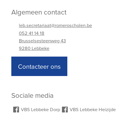
Algemeen contact
leb.secretariaat@romeroscholen.be
052 41 14 18
Brusselsesteenweg 43
9280 Lebbeke
Adres
Telefoonnummer
E-mailadres
Contacteer ons
Sociale media
VBS Lebbeke Dorp
VBS Lebbeke Heizijde